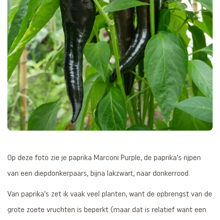
Op deze foto zie je paprika Marconi Purple, de paprika’s rijpen
van een diepdonkerpaars, bijna lakzwart, naar donkerrood.
Van paprika’s zet ik vaak veel planten, want de opbrengst van de
grote zoete vruchten is beperkt (maar dat is relatief want een