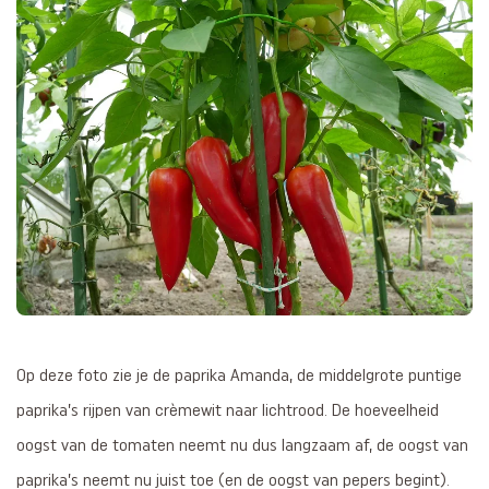
Op deze foto zie je de paprika Amanda, de middelgrote puntige
paprika’s rijpen van crèmewit naar lichtrood. De hoeveelheid
oogst van de tomaten neemt nu dus langzaam af, de oogst van
paprika’s neemt nu juist toe (en de oogst van pepers begint).