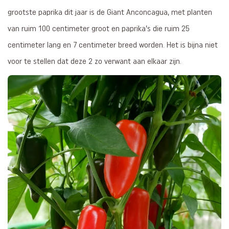
grootste paprika dit jaar is de Giant Anconcagua, met planten
van ruim 100 centimeter groot en paprika’s die ruim 25
centimeter lang en 7 centimeter breed worden. Het is bijna niet
voor te stellen dat deze 2 zo verwant aan elkaar zijn.