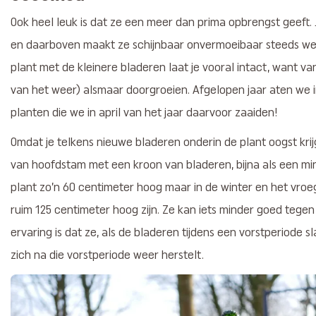
Ook heel leuk is dat ze een meer dan prima opbrengst geeft.
en daarboven maakt ze schijnbaar onvermoeibaar steeds wee
plant met de kleinere bladeren laat je vooral intact, want van
van het weer) alsmaar doorgroeien. Afgelopen jaar aten we 
planten die we in april van het jaar daarvoor zaaiden!
Omdat je telkens nieuwe bladeren onderin de plant oogst krijg
van hoofdstam met een kroon van bladeren, bijna als een mi
plant zo’n 60 centimeter hoog maar in de winter en het vroeg
ruim 125 centimeter hoog zijn. Ze kan iets minder goed tege
ervaring is dat ze, als de bladeren tijdens een vorstperiode s
zich na die vorstperiode weer herstelt.