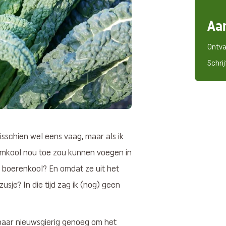
Aa
Ontva
Schrij
isschien wel eens vaag, maar als ik
lmkool nou toe zou kunnen voegen in
n boerenkool? En omdat ze uit het
sje? In die tijd zag ik (nog) geen
jkbaar nieuwsgierig genoeg om het