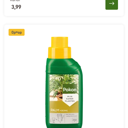
vanaf
3,99
Op=op