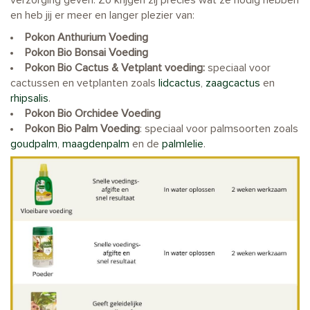
verzorging geven. Zo krijgen zij precies wat ze nodig hebben
en heb jij er meer en langer plezier van:
Pokon Anthurium Voeding
Pokon Bio Bonsai Voeding
Pokon Bio Cactus & Vetplant voeding:
speciaal voor
cactussen en vetplanten zoals
lidcactus
,
zaagcactus
en
rhipsalis
.
Pokon Bio Orchidee Voeding
Pokon Bio Palm Voeding
: speciaal voor palmsoorten zoals
goudpalm
,
maagdenpalm
en de
palmlelie
.