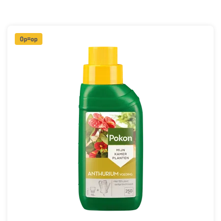
Op=op